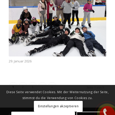
29. Januar 2026
1
2
3
›
»
Seite 1 von 9
Diese Seite verwendet Cookies. Mit der Weiternutzung der Seite,
stimmst du die Verwendung von Cookies zu.
Einstellungen akzeptieren
© Copyright - Mittelschule Fernpaß