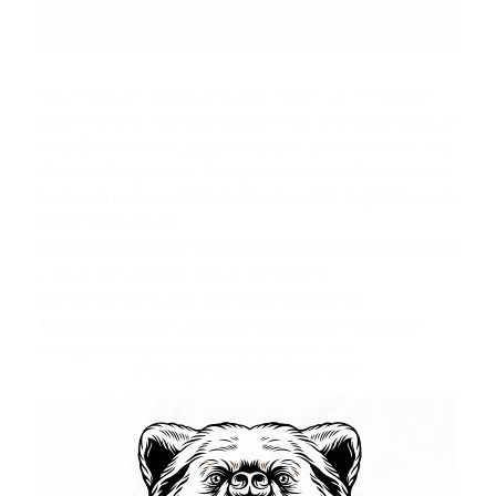
Am 21.09.2021 fuhren 25 Schüler*innen der 9. Klassen
zusammen mit Frau Bachleitner in das ehemalige Gelände
eines Betonwerkes „Sugar Mountain“ und haben dort eine
Wand im Design eines Farbspektrums gestaltet, zeitgleich
fand auch noch ein Basketballturnier statt. Begleitet wurde
das Projekt von der
Firma Brillux
und dem
Malereibetrieb Heinrich Schmidt
– ein großes Dankeschön an die Beiden!
Ziel war es den Schülerinnen und Schülern den
Ausbildungsberuf „Maler und Lackierer“ näher zu
bringen
und das Interesse daran zu wecken.