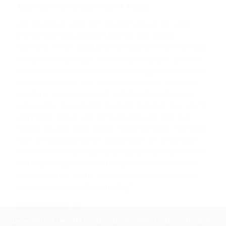
Resümee einer Schülerin der 9. Klasse:
„Ich bin ehrlich, unter dem Projekt habe ich mir selber
erstmal nicht viel vorstellen können, aber es war
spannend, schön, lustig und man hatte echt sehr viel Spaß.
Wir konnten Basketball und Tischtennis spielen, an einer
Kletterwand klettern und haben Verzehrgutscheine für den
Kiosk bekommen – das Essen war auch sehr lecker. Wir
wurden in Gruppen eingeteilt und abwechselnd konnte
jede Gruppe abwechselnd die Wand streichen. Das hat mir
und meiner Klasse sehr viel Spaß gemacht, denn man
musste sie zwei Mal in bunten Farben streichen. Wir haben
auch ein Basketballturnier ausgetragen. Am Ende haben
wir noch einen Basketball für die ganze Klasse bekommen
und für jeden gab es einen farbigen Turnbeutel von der
Firma Brillux mit Flyern, Gummibärchen und einem Pop-
Socket. Es war ein toller Vormittag!“
Leonita Sadrija, 9b
Diese Seite verwendet Cookies. Mit der Weiternutzung der Seite,