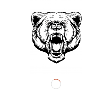
Was für ein sportlicher Start in die Osterferien!
Am Freitag vor den Ferien hieß es wieder:
Völkerballturnier für die ganze Schule!
Wochenlang wurde im Sportunterricht trainiert, Taktiken
geschmiedet und Teams aufgestellt – und das hat sich
gezeigt! Die Bälle flogen uns nur so um die Ohren, doch
noch schöner war zu sehen, wie viel Teamgeist, Fairness