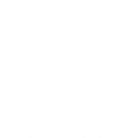
n dort immer wieder nette Leute kennengelernt, die
atten wir auch. In Ann Arbor, einer kleinen Stadt
leineren Gruppen umschauen und einkaufen gehen. Wir
l, bei der der Unterricht gar nicht mit dem in
. Ein Beispiel ist, dass die Schüler ihre Fächer wählen
r das Klassenzimmer wechseln müssen. Deshalb gibt
ach jeder Schulstunde, damit sie Zeit haben, ihre
ächste Klassenzimmer zu laufen. Sie haben ein paar
en, aber sonst dürfen sie die Mehrheit der Fächer
n dann auch fast jede Stunde andere
gebäude ist auch ziemlich groß.
e.
n wir da waren, nahmen wir an den meisten Tagen an
hrenamtliche Arbeit durch, wo wir anderen halfen,
len. Wir trafen uns immer um 9:00 Uhr an einem
 von seiner Gastfamilie hingefahren wurde. Von dort