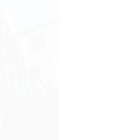
Gastfamilie unterschieden sic
Gastfamilie unter, die echt fr
wusste ich auch schon etwas d
also schon eine Vorstellung,
einem langen Flug in Detroit
draußen auf uns wartet, war e
doch gaben wir unser Bestes, 
ausruhen konnten, mussten w
während der Fahrt einschlafe
kommen. Bei mir war meine 
abzuholen. Zuerst dachte ich
restlichen Tag, doch so war 
machten davor noch ein Bild
ich ziemlich nervös. Ich konn
sie ansprechen sollte. Doch s
unternehmen würden, damit ic
ich bei ihnen bin. Das nahm m
war, wie mein erster Eindruc
dass ich an diesem Programm 