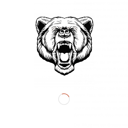
Der Alltag meiner Gastfamilie
Mein Gastvater brachte mich 
Gastmutter arbeitete im Home
überall mit dem Auto hinfah
in größeren Mengen als hier i
Tempel gegangen. Daher, dass
den Händen zu tragen. Deshal
Aber auch weil es kaum öffent
Art Chefin des Tempels und si
einzuräumen, die an dem Tag
alles nach Plan verläuft und 
Auch die Umgebung war ander
auch. Fast jeder wohnte in 
auf die Geschäfte. Die Geschä
einem Platz. Also wenn man z
anderer Laden. So kann man a
und man muss nicht woanders 
damit meine ich, dass man ke
Der Alltag mit der Gruppe wa