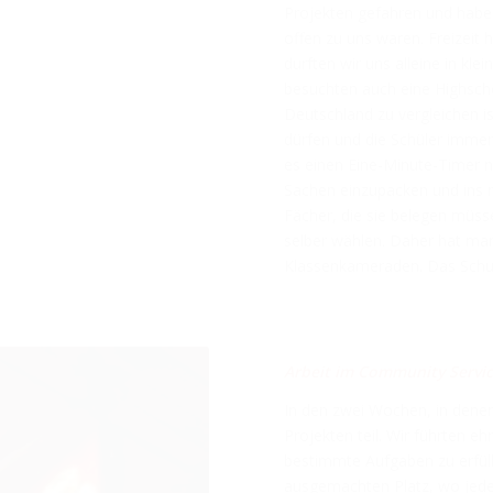
Projekten gefahren und habe
offen zu uns waren. Freizeit h
durften wir uns alleine in k
besuchten auch eine Highschoo
Deutschland zu vergleichen ist
dürfen und die Schüler imme
es einen Eine-Minute-Timer n
Sachen einzupacken und ins n
Fächer, die sie belegen müss
selber wählen. Daher hat ma
Klassenkameraden. Das Schul
Arbeit im Community Servic
In den zwei Wochen, in dene
Projekten teil. Wir führten e
bestimmte Aufgaben zu erfül
ausgemachten Platz, wo jeder