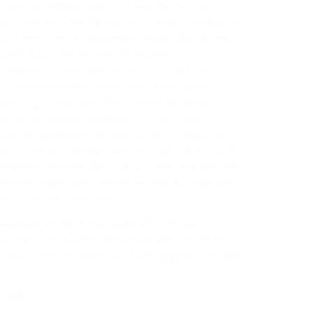
u sprechen. Anfangs fielen mir viele Wörter meist nicht
 es immer einfacher. Wir kamen an einem Samstag an
ag feierte meine Gastfamilie „Diwali“. Das ist eine
dischen Kultur, bei der man mit anderen
r anbetet. In dieser Zeit besucht man auch die
g bei den Verwandten meiner Gastfamilie, wo ich
e Leute getroffen habe. Da ich ja nur mit meinen
ar es sehr abwechslungsreich. Ich hatte zwar
i ältere Gastbrüder, die aber auf dem Campus der
n traf ich auch bei der Feier. Viel Spaß hat mir auch
endliche in meinem Alter traf und viele neue Gerichte
restlichen Tagen unternahmen wir viele Ausflüge und
l, in dem sie meist beteten.
 anpassen, doch man sollte sich nicht dazu
s man nicht möchte. Die Gastfamilien verstehen
ch sehr offen und haben sich Mühe gegeben, mir alles
n USA