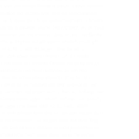
h sehr von meiner Familie. Ich kam in einer indische
eundlich und herzlich war. Über die indische Kultur
urch Filme, die ich mir angeschaut hatte. Ich hatte
 was mich erwarten würde. Der Moment, als wir nach
 ankamen und wir wussten, dass unsere Gastfamilie
cht aufregend. Wir alle waren ziemlich erschöpft,
es nicht zu sehr zu zeigen, denn bis wir uns
ir noch etwas warten. Keiner von uns wollte
n, um lieber mit unseren Familien ins Gespräch zu
Gastmutter und mein Gastvater da, um mich
, dass sie schon etwas geplant hatten für den
es gar nicht. Sie nahmen mir mein Gepäck ab, wir
 zusammen und gingen auch schon los. Anfangs war
te kaum etwas sagen, weil ich nicht wusste, wie ich
ie sagten mir dann, dass wir für heute nichts
h mich erholen kann und sie sich echt freuen, dass
ir die Nervosität. Sie fragten mich, wie mein Flug
k von Detroit wäre und wie es dazu gekommen ist,
teilnehme. Nach einer Weile fiel es mir immer