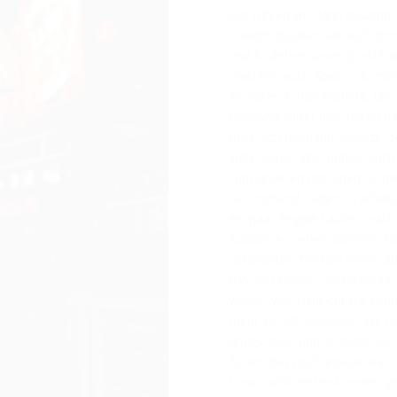
aus fuhren wir dann zusamme
sowohl draußen als auch drin
und förderten unser Durchhal
machten auch Spaß. Z.B. mus
es waren schon kleinere, um 
niemand außer den Tieren d
dass sich niemand verletzt, 
spitz waren. Wir führten auc
zum anderen mit einem Schie
Secondhand-Laden zu arbeiten
ein paar Regale sauber mach
Kunden es sehen konnten. D
dekorierten Tischen schön auf
das von Hotels, Restaurants
wurde, weil vielleicht die Min
mehr so gut aussehen. Wir ha
angeschaut und es dann von n
Essen, das noch essbar war, 
sonst nicht leisten können, g