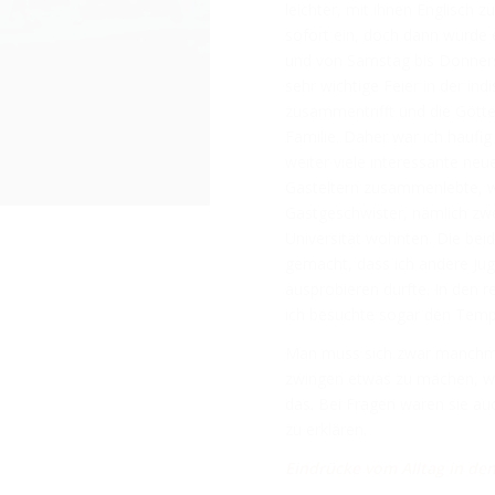
leichter, mit ihnen Englisch z
sofort ein, doch dann wurde
und von Samstag bis Donnerst
sehr wichtige Feier in der in
zusammentrifft und die Götte
Familie. Daher war ich häufi
weiter viele interessante neu
Gasteltern zusammenlebte, w
Gastgeschwister, nämlich zwe
Universität wohnten. Die beide
gemacht, dass ich andere Jug
ausprobieren durfte. In den 
ich besuchte sogar den Tempe
Man muss sich zwar manchmal
zwingen etwas zu machen, wa
das. Bei Fragen waren sie au
zu erklären.
Eindrücke vom Alltag in de