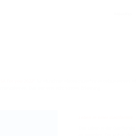
Aktuelles
SA for you 2022“
für Münchner Mittelschüler*innen teilzunehmen. Mi
ennenzulernen. Das war eine echt schöne Erfahrung.
Leben in einer Gastfamilie
Das Leben in der Gastfamilie
als gewohnt. Die Kultur, das