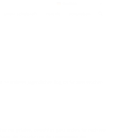
German
Unser Schulprofil
Kontakt
Schulleben
t 14 anderen Jugendlichen flog ich für zwei Wochen
 hat mir gefallen, obwohl es ganz anders für mich war
 Essen, die Sprache und die Lebensweise der