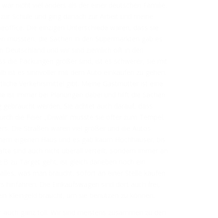
 war nicht viel anders als der einer deutschen Familie.
zur Schule und ging danach zur Arbeit und meine
office. Die einzigen Unterschiede waren, dass sie
ren mussten, die Sachen in den Supermärkten gab es
n Deutschland und wir sind ziemlich oft in den
 die Packungen größer sind, ist es schwerer, sie mit
b ist es sinnvoller mit dem Auto einkaufen zu gehen.
liche Verkehrsmittel gibt. Meine Gastmutter ist eine
e ist immer bei Planungen dabei und hilft die Sachen
 gebraucht werden. Sie achtet auch darauf, dass
durch die Feier „Diwali“ musste sie öfter zum Tempel.
s. Die Straßen waren viel größer und die Autos
einem eigenen Haus und es gab kaum Hochhäuser, bis
fte sind auch nicht überall verteilt, sondern immer an
.B zu Target geht, ist gleich daneben noch ein
lles, was man braucht, sofort an einer Stelle kaufen
hinfahren. Die Einkaufswagen sind dort auch frei,
in Kleingeld braucht, um sie benutzen zu können.
r auch ganz toll. Wir sind meistens zusammen zu den