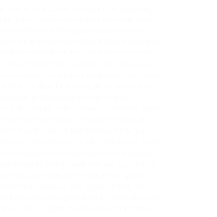
n in einem Van zu den Projekten. Wir arbeiteten
nen. Die Projekte unterschieden sich voneinander
tevermögen und die physische Stärke, aber sie
sten wir für unser erstes Projekt Bäume abhacken,
ein kleines Gebiet mit ihnen einzuzäunen, so dass
a hinkommen konnte. Da mussten wir aufpassen,
denn wir arbeiteten auch mit Werkzeugen, die ziemlich
h andere Projekte durch, wie Erde von einem Platz
bewagen zu transportieren, oder in einem
. In der Gruppe, in der ich war, mussten wir zuerst
en und die Sachen dann so einräumen, dass die
anach mussten wir Weihnachtsdekorationen an
stellen. Beim anderen Projekt sortierten wir Essen,
, Supermärkten und anderen Geschäfte abgegeben
desthaltbarkeit bald ausläuft oder die Früchte nicht
ben das Essen, das noch verpackt war, gründlich
icht mehr essbar zu noch essbar sortiert. Das
wird dann von der Organisation an Leute, die es sich
egeben. Die Projekte, die wir durchgeführt hatten,